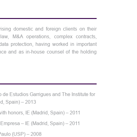
sing domestic and foreign clients on their
 law, M&A operations, complex contracts,
y/data protection, having worked in important
sence and as in-house counsel of the holding
o de Estudios Garrigues and The Institute for
d, Spain) – 2013
with honors, IE (Madrid, Spain) – 2011
de Empresa – IE (Madrid, Spain) – 2011
 Paulo (USP) – 2008