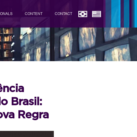
IONALS
CONTENT
CONTACT
ência
 Brasil:
ova Regra