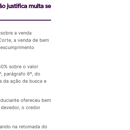
 justifica multa se
e sobre a venda
 Corte, a venda de bem
 descumprimento
50% sobre o valor
º, parágrafo 6º, do
a da ação de busca e
iduciante ofereceu bem
 devedor, o credor
ltando na retomada do