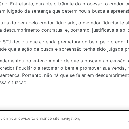
ário. Entretanto, durante o trâmite do processo, o credor
 em julgado da sentença que determinou a busca e apreens
ura do bem pelo credor fiduciário, o devedor fiduciante 
a descumprimento contratual e, portanto, justificava a apl
o STJ decidiu que a venda prematura do bem pelo credor fid
sde que a ação de busca e apreensão tenha sido julgada p
undamentou no entendimento de que a busca e apreensão, 
 credor fiduciário a retomar o bem e promover sua venda,
 sentença. Portanto, não há que se falar em descumpriment
ssa situação.
es on your device to enhance site navigation,
Cascione Advogados © 2026