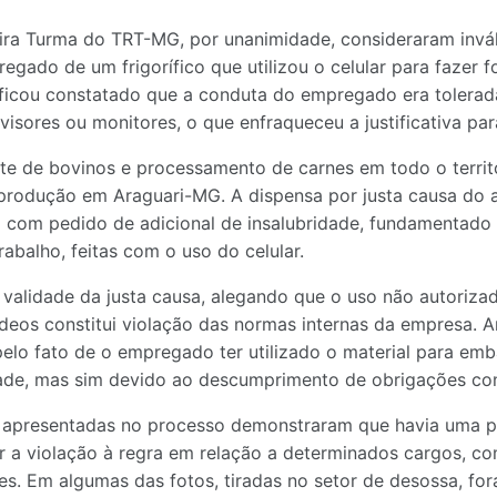
ira Turma do TRT-MG, por unanimidade, consideraram invál
egado de um frigorífico que utilizou o celular para fazer f
s ficou constatado que a conduta do empregado era tolera
rvisores ou monitores, o que enfraqueceu a justificativa pa
e de bovinos e processamento de carnes em todo o territór
produção em Araguari-MG. A dispensa por justa causa do a
ta com pedido de adicional de insalubridade, fundamentado
rabalho, feitas com o uso do celular.
validade da justa causa, alegando que o uso não autorizad
deos constitui violação das normas internas da empresa. 
elo fato de o empregado ter utilizado o material para em
dade, mas sim devido ao descumprimento de obrigações cont
s apresentadas no processo demonstraram que havia uma po
 a violação à regra em relação a determinados cargos, co
es. Em algumas das fotos, tiradas no setor de desossa, fo