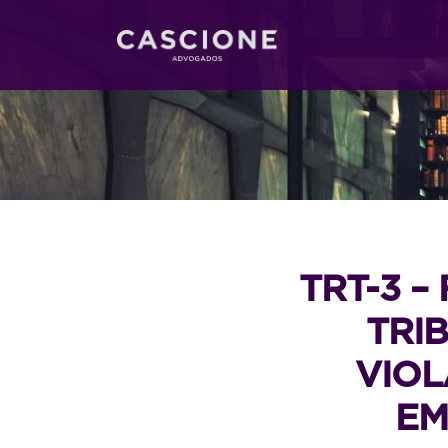
TRT-3 –
TRI
VIOL
EM