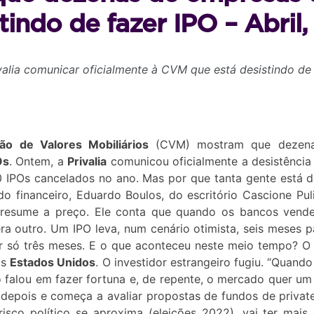
tindo de fazer IPO – Abril,
valia comunicar oficialmente à CVM que está desistindo de 
ão de Valores Mobiliários
(CVM) mostram que dezena
Os
. Ontem, a
Privalia
comunicou oficialmente a desistênci
0 IPOs cancelados no ano. Mas por que tanta gente está 
do financeiro, Eduardo Boulos, do escritório Cascione Pu
 resume a preço. Ele conta que quando os bancos vende
 outro. Um IPO leva, num cenário otimista, seis meses par
r só três meses. E o que aconteceu neste meio tempo? O d
os
Estados Unidos
. O investidor estrangeiro fugiu. “Quan
o falou em fazer fortuna e, de repente, o mercado quer u
depois e começa a avaliar propostas de fundos de private 
sco político se aproxima (eleições 2022), vai ter mais d