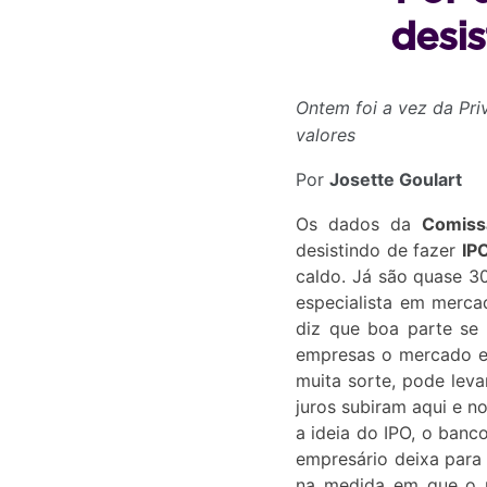
desis
Ontem foi a vez da Pri
valores
Por
Josette Goulart
Os dados da
Comiss
desistindo de fazer
IP
caldo. Já são quase 3
especialista em merca
diz que boa parte se
empresas o mercado era
muita sorte, pode leva
juros subiram aqui e n
a ideia do IPO, o banc
empresário deixa para 
na medida em que o ri