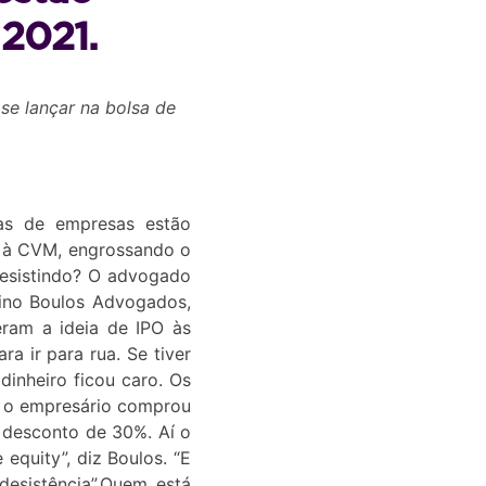
 2021.
se lançar na bolsa de
s de empresas estão
a à CVM, engrossando o
desistindo? O advogado
lino Boulos Advogados,
ram a ideia de IPO às
a ir para rua. Se tiver
inheiro ficou caro. Os
do o empresário comprou
m desconto de 30%. Aí o
equity”, diz Boulos. “E
esistência”.
Quem está