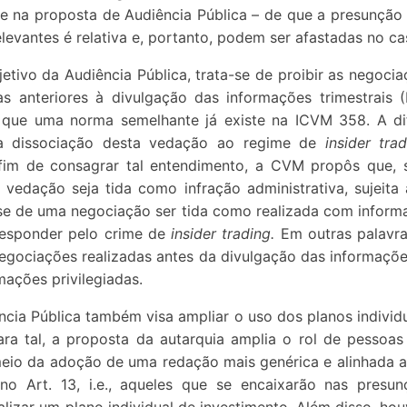
 na proposta de Audiência Pública – de que a presunção
levantes é relativa e, portanto, podem ser afastadas no ca
tivo da Audiência Pública, trata-se de proibir as negoci
as anteriores à divulgação das informações trimestrais (
 que uma norma semelhante já existe na ICVM 358. A dif
 a dissociação desta vedação ao regime de
insider tra
 fim de consagrar tal entendimento, a CVM propôs que, 
a vedação seja tida como infração administrativa, sujeit
e de uma negociação ser tida como realizada com informaç
responder pelo crime de
insider trading.
Em outras palavr
egociações realizadas antes da divulgação das informaçõe
mações privilegiadas.
ência Pública também visa ampliar o uso dos planos individ
ara tal, a proposta da autarquia amplia o rol de pessoa
 meio da adoção de uma redação mais genérica e alinhada 
no Art. 13, i.e., aqueles que se encaixarão nas presu