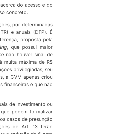
 acerca do acesso e do
so concreto.
ações, por determinadas
ITR) e anuais (DFP). É
erença, proposta pela
ding
, que possui maior
se não houver sinal de
a à multa máxima de R$
ões privilegiadas, seu
as, a CVM apenas criou
s financeiras e que não
uais de investimento ou
s que podem formalizar
aos casos de presunção
nções do Art. 13 terão