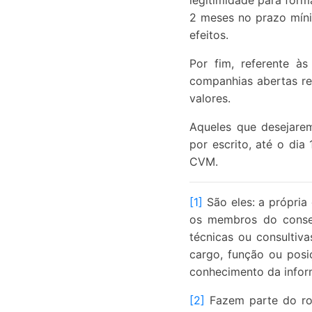
legitimidade para form
2 meses no prazo míni
efeitos.
Por fim, referente à
companhias abertas re
valores.
Aqueles que desejarem
por escrito, até o di
CVM.
[1]
São eles: a própria 
os membros do consel
técnicas ou consultiva
cargo, função ou posi
conhecimento da inform
[2]
Fazem parte do rol