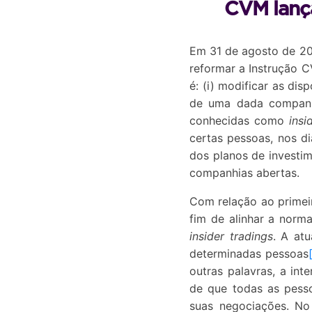
CVM lança
Em 31 de agosto de 20
reformar a Instrução C
é: (i) modificar as di
de uma dada companh
conhecidas como
insi
certas pessoas, nos di
dos planos de investim
companhias abertas.
Com relação ao primei
fim de alinhar a norm
insider tradings
. A at
determinadas pessoas
outras palavras, a int
de que todas as pesso
suas negociações. No