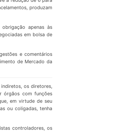
uve a redução de 6 para
ancelamentos, produzam
a obrigação apenas às
negociadas em bolsa de
ugestões e comentários
lvimento de Mercado da
ndiretos, os diretores,
er órgãos com funções
que, em virtude de seu
as ou coligadas, tenha
stas controladores, os