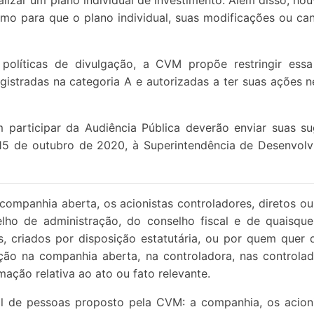
alizar um plano individual de investimento. Além disso, ho
mo para que o plano individual, suas modificações ou c
s políticas de divulgação, a CVM propõe restringir ess
gistradas na categoria A e autorizadas a ter suas ações 
 participar da Audiência Pública deverão enviar suas s
a 15 de outubro de 2020, à Superintendência de Desenvo
companhia aberta, os acionistas controladores, diretos ou i
ho de administração, do conselho fiscal e de quaisqu
s, criados por disposição estatutária, ou por quem quer 
ção na companhia aberta, na controladora, nas controlad
ação relativa ao ato ou fato relevante.
 de pessoas proposto pela CVM: a companhia, os acioni