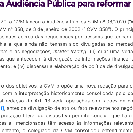
 Audiência Pública para reforma
20, a CVM lançou a Audiência Pública SDM nº 06/2020 (“
A
VM n° 358, de 3 de janeiro de 2002 (“
ICVM 358
”). O princ
sposições acerca das negociações por pessoas que tenham 
ia e que ainda não tenham sido divulgadas ao mercad
ders
e as negociações,
insider trading
; (ii) criar uma ve
as que antecedem à divulgação de informações financeiras;
ento; e (iv) dispensar a elaboração de política de divulga
ro dos objetivos, a CVM propõe uma nova redação para o
a com a interpretação historicamente consolidada pelo 
ual redação do Art. 13 veda operações com ações de co
[1]
, antes da divulgação de ato ou fato relevante nos neg
erpretação literal do dispositivo permite concluir que há
as ali mencionadas têm acesso às informações relevantes
 entanto, o colegiado da CVM consolidou entendimento