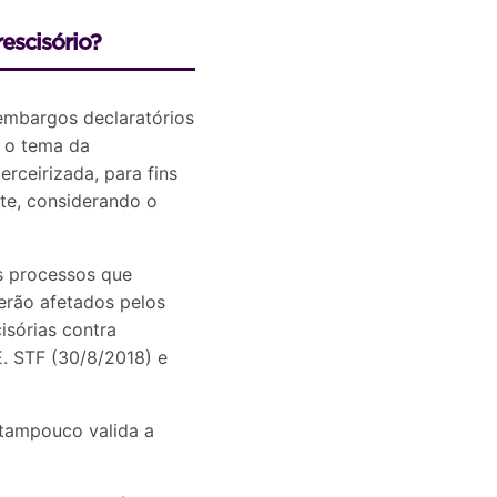
escisório?
 embargos declaratórios
u o tema da
rceirizada, para fins
te, considerando o
s processos que
erão afetados pelos
isórias contra
E. STF (30/8/2018) e
 tampouco valida a