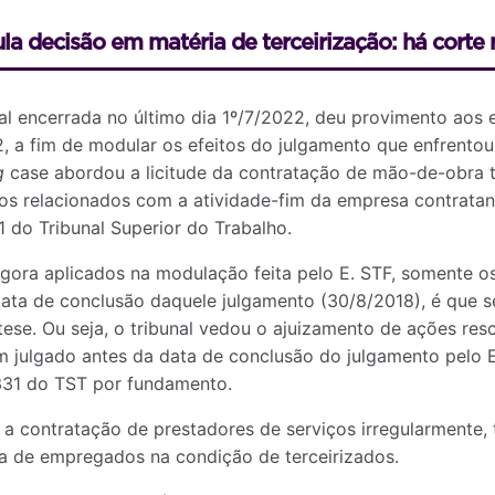
a decisão em matéria de terceirização: há corte r
al encerrada no último dia 1º/7/2022, deu provimento aos
, a fim de modular os efeitos do julgamento que enfrento
g
case abordou a licitude da contratação de mão-de-obra te
os relacionados com a atividade-fim da empresa contratan
 do Tribunal Superior do Trabalho.
gora aplicados na modulação feita pelo E. STF, somente o
ata de conclusão daquele julgamento (30/8/2018), é que s
 tese. Ou seja, o tribunal vedou o ajuizamento de ações resc
m julgado antes da data de conclusão do julgamento pelo 
331 do TST por fundamento.
 a contratação de prestadores de serviços irregularmente,
ta de empregados na condição de terceirizados.