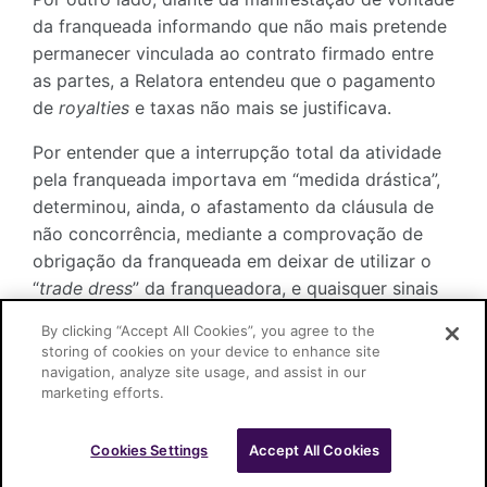
da franqueada informando que não mais pretende
permanecer vinculada ao contrato firmado entre
as partes, a Relatora entendeu que o pagamento
de
royalties
e taxas não mais se justificava.
Por entender que a interrupção total da atividade
pela franqueada importava em “medida drástica”,
determinou, ainda, o afastamento da cláusula de
não concorrência, mediante a comprovação de
obrigação da franqueada em deixar de utilizar o
“
trade dress
” da franqueadora, e quaisquer sinais
da marca, a fim de não causar confusão entre os
By clicking “Accept All Cookies”, you agree to the
consumidores.
storing of cookies on your device to enhance site
navigation, analyze site usage, and assist in our
Acesso ao acórdão
aqui
.
marketing efforts.
Cookies Settings
Accept All Cookies
Cascione Advogados © 2026