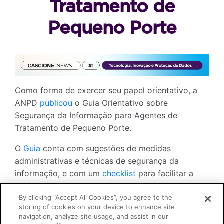
Tratamento de
Pequeno Porte
Como forma de exercer seu papel orientativo, a
ANPD
publicou
o Guia Orientativo sobre
Segurança da Informação para Agentes de
Tratamento de Pequeno Porte.
O
Guia
conta com sugestões de medidas
administrativas e técnicas de segurança da
informação, e com um
checklist
para facilitar a
visualização das sugestões a serem adotadas pelo
agente de tratamento de pequeno porte – sem
By clicking “Accept All Cookies”, you agree to the
storing of cookies on your device to enhance site
prejuízo de ser usado como referência por outros
navigation, analyze site usage, and assist in our
agentes de mercado.