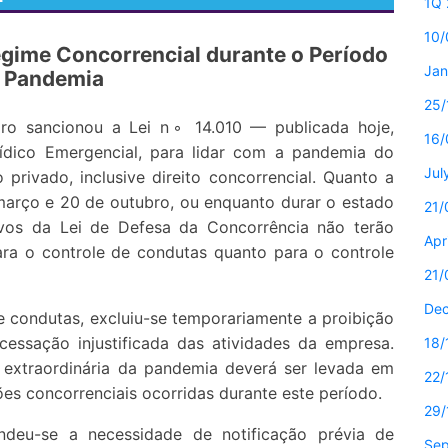
1Q 
10/
egime Concorrencial durante o Período
Jan
 Pandemia
25/
aro sancionou a Lei n◦ 14.010 — publicada hoje,
16/
ídico Emergencial, para lidar com a pandemia do
Jul
 privado, inclusive direito concorrencial. Quanto a
 março e 20 de outubro, ou enquanto durar o estado
21/
tivos da Lei de Defesa da Concorrência não terão
Apr
ara o controle de condutas quanto para o controle
21/
De
e condutas, excluiu-se temporariamente a proibição
cessação injustificada das atividades da empresa.
18/
 extraordinária da pandemia deverá ser levada em
22/
ões concorrenciais ocorridas durante este período.
29/
endeu-se a necessidade de notificação prévia de
Sep