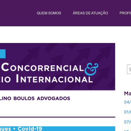
QUEM SOMOS
ÁREAS DE ATUAÇÃO
PROFI
Ma
04/
01/
07/
ques
• Covid-19