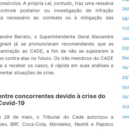
consórcios. A própria Lei, contudo, traz uma ressalva
24/
ontrole posterior ou investigação de infração
eja necessário ao combate ou à mitigação das
08/
11/
andre Barreto, o Superintendente Geral Alexandre
Jun
agnani já se pronunciaram recomendando que as
02/
centração ao CADE, a fim de não se sujeitarem à
ões contra elas no futuro. Os três membros do CADE
De
a a receber os casos, é rápida em suas análises e
14/
entar situações de crise.
23/
Oct
ntre concorrentes devido à crise do
10/
Covid-19
31/
em 28 de maio, o Tribunal do Cade autorizou a
Jun
bev, BRF, Coca-Cola, Mondelez, Nestlé e Pepsico