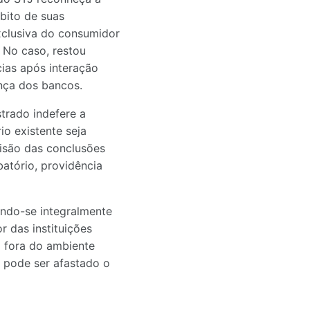
mbito de suas
xclusiva do consumidor
 No caso, restou
cias após interação
nça dos bancos.
trado indefere a
o existente seja
visão das conclusões
atório, providência
endo-se integralmente
r das instituições
a fora do ambiente
 pode ser afastado o