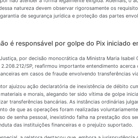
, por não atender à forma legalmente exigida. Ademais, o 
 dessa natureza devem observar rigorosamente os requisito
garantia de segurança jurídica e proteção das partes envo
ão é responsável por golpe do Pix iniciado e
Justiça, por decisão monocrática da Ministra Maria Isabel G
 2.208.212/SP, reafirmou importante entendimento acerca 
financeiras em casos de fraude envolvendo transferências v
tor ajuizou ação declaratória de inexistência de débito c
materiais e morais, alegando ter sido vítima de golpe inici
lizar transferências bancárias. As instâncias ordinárias ju
nto de que as operações foram realizadas voluntariamente
uso de senha pessoal, inexistindo falha na prestação dos se
duta das instituições financeiras e o prejuízo suportado.
especial, a relatora destacou que, embora a jurisprudência