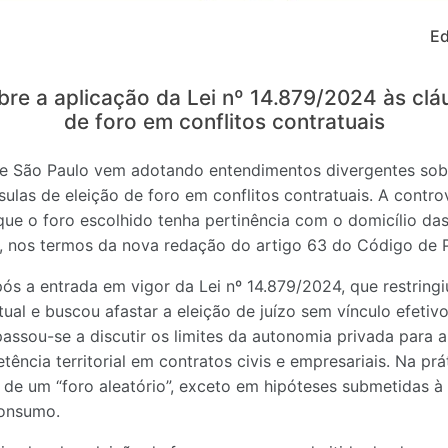
Ed
re a aplicação da Lei nº 14.879/2024 às clá
de foro em conflitos contratuais
de São Paulo vem adotando entendimentos divergentes sobr
ulas de eleição de foro em conflitos contratuais. A controv
que o foro escolhido tenha pertinência com o domicílio da
, nos termos da nova redação do artigo 63 do Código de P
pós a entrada em vigor da Lei nº 14.879/2024, que restringi
tual e buscou afastar a eleição de juízo sem vínculo efetiv
passou-se a discutir os limites da autonomia privada para a
ncia territorial em contratos civis e empresariais. Na prá
de um “foro aleatório”, exceto em hipóteses submetidas à d
consumo.