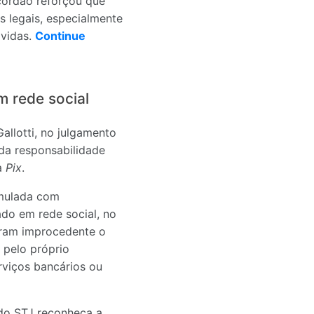
acórdão reforçou que
s legais, especialmente
lvidas.
Continue
m rede social
allotti, no julgamento
da responsabilidade
ia
Pix
.
umulada com
ado em rede social, no
lgaram improcedente o
 pelo próprio
rviços bancários ou
 do STJ reconheça a