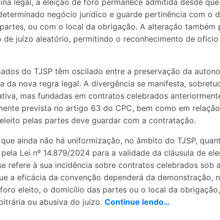
ina legal, a eleição de foro permanece admitida desde que
a determinado negócio jurídico e guarde pertinência com o d
partes, ou com o local da obrigação. A alteração também p
 de juízo aleatório, permitindo o reconhecimento de ofíci
gados do TJSP têm oscilado entre a preservação da autono
va da nova regra legal. A divergência se manifesta, sobretu
lativa, mas fundadas em contratos celebrados anteriorment
lmente prevista no artigo 63 do CPC, bem como em relação
 eleito pelas partes deve guardar com a contratação.
 que ainda não há uniformização, no âmbito do TJSP, quan
 pela Lei nº 14.879/2024 para a validade da cláusula de ele
 refere à sua incidência sobre contratos celebrados sob a 
que a eficácia da convenção dependerá da demonstração, n
 foro eleito, o domicílio das partes ou o local da obrigaç
itrária ou abusiva do juízo.
Continue lendo…