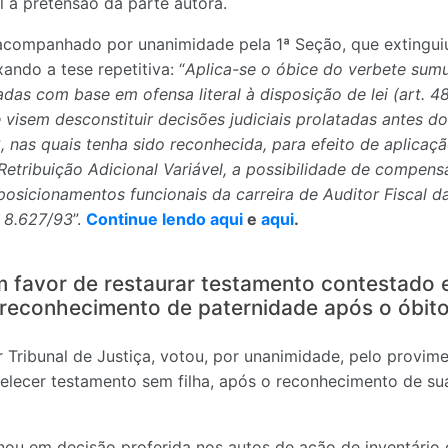
 a pretensão da parte autora.
 acompanhado por unanimidade pela 1ª Seção, que extingui
xando a tese repetitiva: “
Aplica-se o óbice do verbete sum
adas com base em ofensa literal à disposição de lei (art. 4
 visem desconstituir decisões judiciais prolatadas antes 
, nas quais tenha sido reconhecida, para efeito de aplicaçã
etribuição Adicional Variável, a possibilidade de compen
osicionamentos funcionais da carreira de Auditor Fiscal da
i 8.627/93
”.
Continue lendo aqui
e
aqui
.
m favor de restaurar testamento contestado 
reconhecimento de paternidade após o óbit
 Tribunal de Justiça, votou, por unanimidade, pelo provim
belecer testamento sem filha, após o reconhecimento de s
inou em decisão proferida nos autos de ação de inventário