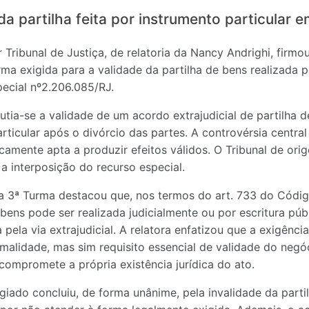
ida partilha feita por instrumento particular e
 Tribunal de Justiça, de relatoria da Nancy Andrighi, firm
rma exigida para a validade da partilha de bens realizada p
pecial nº2.206.085/RJ.
utia-se a validade de um acordo extrajudicial de partilha 
ticular após o divórcio das partes. A controvérsia central 
dicamente apta a produzir efeitos válidos. O Tribunal de or
a interposição do recurso especial.
 a 3ª Turma destacou que, nos termos do art. 733 do Códig
bens pode ser realizada judicialmente ou por escritura púb
pela via extrajudicial. A relatora enfatizou que a exigência
malidade, mas sim requisito essencial de validade do negó
compromete a própria existência jurídica do ato.
giado concluiu, de forma unânime, pela invalidade da partil