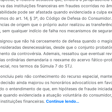
iva das instituições financeiras em fraudes ocorridas no â
abilidade pode ser afastada quando evidenciada a culpa e
ermos do art. 14, § 3º, do Código de Defesa do Consumidor.
ncias de origem que o próprio autor realizou as transferên
, sem qualquer indício de falha nos mecanismos de segura
signou que não há cerceamento de defesa quando o magis
sideradas desnecessárias, desde que o conjunto probatóri
amento da controvérsia. Ademais, ressaltou que eventual re
ias ordinárias demandaria o reexame do acervo fático-prob
ecial, nos termos da Súmula 7 do STJ.
concluiu pelo não conhecimento do recurso especial, mant
 decisão ainda majorou os honorários advocatícios em favo
ndo o entendimento de que, em hipóteses de fraude iniciad
e quando evidenciada a atuação voluntária do consumidor,
instituições financeiras.
Continue lendo…