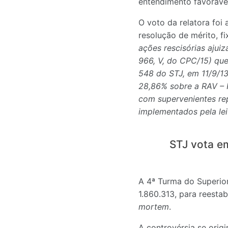
entendimento favorável
O voto da relatora foi
resolução de mérito, fi
ações rescisórias ajuiz
966, V, do CPC/15) que
548 do STJ, em 11/9/13
28,86% sobre a RAV – R
com supervenientes rep
implementados pela le
STJ vota e
A 4ª Turma do Superior
1.860.313, para reesta
mortem
.
A controvérsia se orig