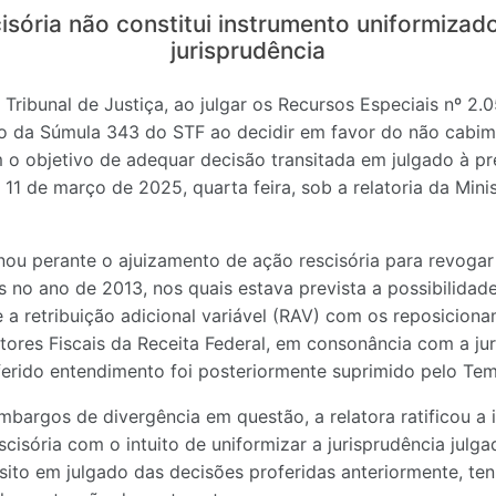
isória não constitui instrumento uniformizado
jurisprudência
 Tribunal de Justiça, ao julgar os Recursos Especiais nº 2.
to da Súmula 343 do STF ao decidir em favor do não cabi
m o objetivo de adequar decisão transitada em julgado à pr
11 de março de 2025, quarta feira, sob a relatoria da Mini
nou perante o ajuizamento de ação rescisória para revogar t
s no ano de 2013, nos quais estava prevista a possibilid
 a retribuição adicional variável (RAV) com os reposicion
ores Fiscais da Receita Federal, em consonância com a jur
ferido entendimento foi posteriormente suprimido pelo Tem
embargos de divergência em questão, a relatora ratificou a 
cisória com o intuito de uniformizar a jurisprudência julga
sito em julgado das decisões proferidas anteriormente, ten