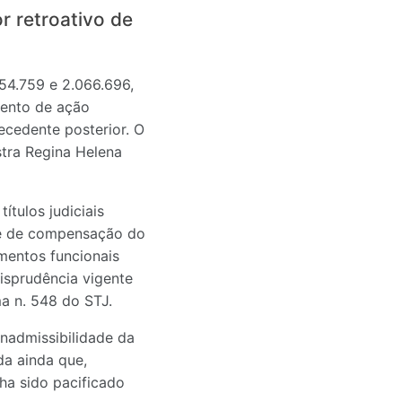
r retroativo de
054.759 e 2.066.696,
mento de ação
ecedente posterior. O
stra Regina Helena
ítulos judiciais
ade de compensação do
amentos funcionais
isprudência vigente
a n. 548 do STJ.
inadmissibilidade da
da ainda que,
ha sido pacificado