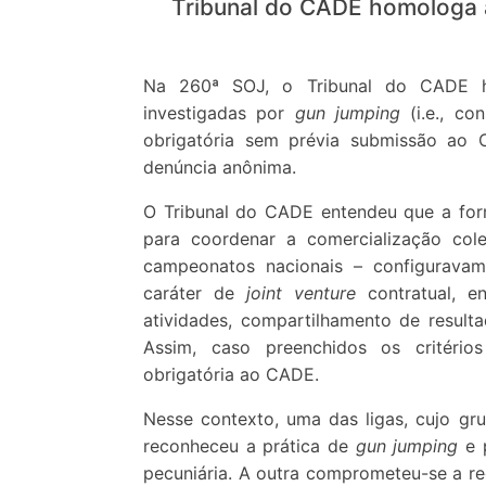
Tribunal do CADE homologa
Na 260ª SOJ, o Tribunal do CADE h
investigadas por
gun jumping
(i.e., c
obrigatória sem prévia submissão ao 
denúncia anônima.
O Tribunal do CADE entendeu que a form
para coordenar a comercialização cole
campeonatos nacionais – configuravam
caráter de
joint venture
contratual, e
atividades, compartilhamento de resulta
Assim, caso preenchidos os critérios
obrigatória ao CADE.
Nesse contexto, uma das ligas, cujo gru
reconheceu a prática de
gun jumping
e p
pecuniária. A outra comprometeu-se a reg