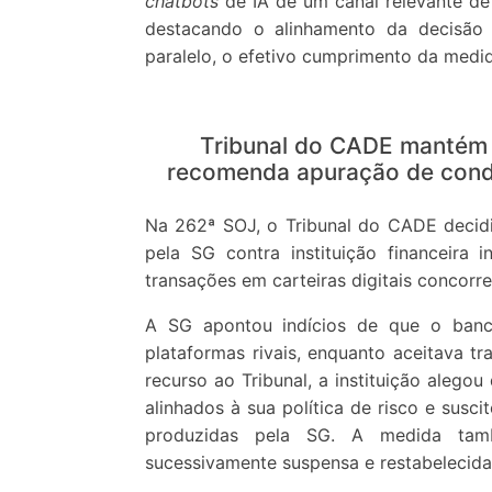
chatbots
de IA de um canal relevante de 
destacando o alinhamento da decisão a
paralelo, o efetivo cumprimento da medid
Tribunal do CADE mantém 
recomenda apuração de condu
Na 262ª SOJ, o Tribunal do CADE decid
pela SG contra instituição financeira i
transações em carteiras digitais concorre
A SG apontou indícios de que o banc
plataformas rivais, enquanto aceitava t
recurso ao Tribunal, a instituição alego
alinhados à sua política de risco e susci
produzidas pela SG. A medida tamb
sucessivamente suspensa e restabelecida,