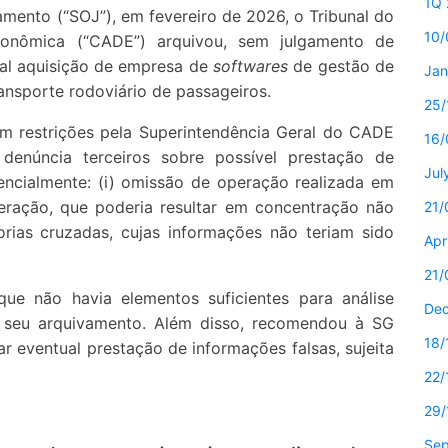
1Q 
mento (“SOJ”), em fevereiro de 2026, o Tribunal do
10/
conômica (“CADE”) arquivou, sem julgamento de
ial aquisição de empresa de
softwares
de gestão de
Jan
ansporte rodoviário de passageiros.
25/
m restrições pela Superintendência Geral do CADE
16/
 denúncia terceiros sobre possível prestação de
Jul
ncialmente: (i) omissão de operação realizada em
ação, que poderia resultar em concentração não
21/
torias cruzadas, cujas informações não teriam sido
Apr
21/
que não havia elementos suficientes para análise
De
seu arquivamento. Além disso, recomendou à SG
18/
ar eventual prestação de informações falsas, sujeita
22/
29/
Sep