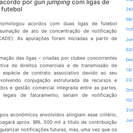
 acordo por
gun jumping
com ligas de
futebol
24/
08/
omologou acordos com duas ligas de futebol
11/
onsumação de ato de concentração de notificação
CADE). As apurações foram iniciadas a partir de
Jun
02/
ação das ligas – criadas por clubes concorrentes
De
tiva de direitos comerciais e de transmissão de
14/
 espécie de contrato associativo devido ao seu
nvolvendo conjugação estruturada de recursos e
23/
dos e gestão comercial integrada entre as partes.
Oct
 legais de faturamento, seriam de notificação
10/
31/
pos econômicos envolvidos atingiam esse critério,
Jun
agará aprox. BRL 500 mil a título de contribuição
ularizar notificações futuras, mas, uma vez que os