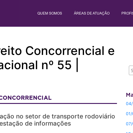
QUEM SOMOS
ÁREAS DE ATUAÇÃO
PROFI
eito Concorrencial e
cional nº 55 |
Ma
 CONCORRENCIAL
04/
01/
ação no setor de transporte rodoviário
restação de informações
07/