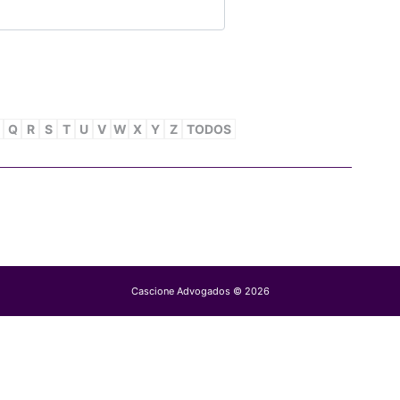
Q
R
S
T
U
V
W
X
Y
Z
TODOS
Cascione Advogados © 2026