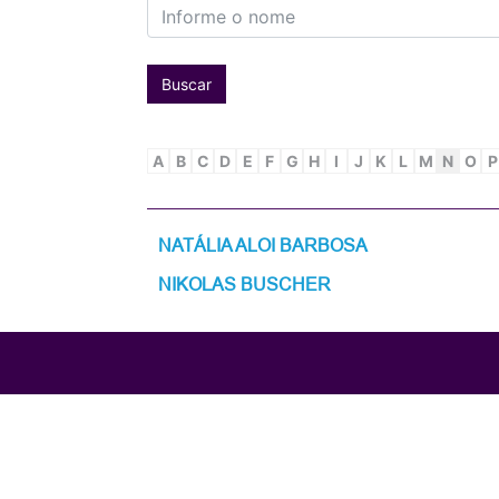
Buscar
A
B
C
D
E
F
G
H
I
J
K
L
M
N
O
P
NATÁLIA ALOI BARBOSA
NIKOLAS BUSCHER