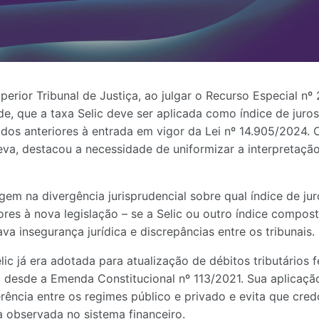
erior Tribunal de Justiça, ao julgar o Recurso Especial nº 
de, que a taxa Selic deve ser aplicada como índice de juro
dos anteriores à entrada em vigor da Lei nº 14.905/2024. O 
eva, destacou a necessidade de uniformizar a interpretaçã
gem na divergência jurisprudencial sobre qual índice de jur
ores à nova legislação – se a Selic ou outro índice compos
va insegurança jurídica e discrepâncias entre os tribunais.
lic já era adotada para atualização de débitos tributários 
l desde a Emenda Constitucional nº 113/2021. Sua aplicação 
rência entre os regimes público e privado e evita que cre
 observada no sistema financeiro.